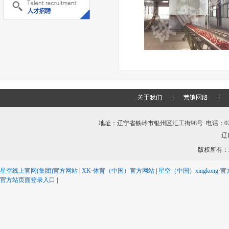
地址：辽宁省铁岭市银州区汇工街98号 电话：024-7456528
辽I
版权所有
星空线上官网(集团)官方网站
|
XK·体育（中国）官方网站
|
星空（中国）xingkong·
官方站页面登录入口
|