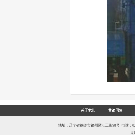
地址：辽宁省铁岭市银州区汇工街98号 电话：024-7456528
辽I