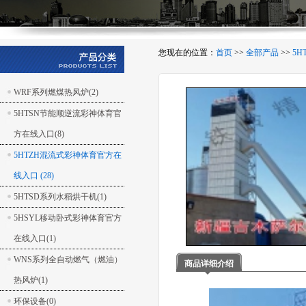
您现在的位置：
首页
>>
全部产品
>>
5
WRF系列燃煤热风炉(2)
5HTSN节能顺逆流彩神体育官
方在线入口(8)
5HTZH混流式彩神体育官方在
线入口 (28)
5HTSD系列水稻烘干机(1)
5HSYL移动卧式彩神体育官方
在线入口(1)
WNS系列全自动燃气（燃油）
商品详细介绍
热风炉(1)
环保设备(0)