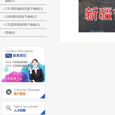
燥机(1)
GXS系列旋转闪蒸干燥机(1)
GHR系列管束干燥机(1)
GTQ系列回转筒干燥机(1)
其他(6)